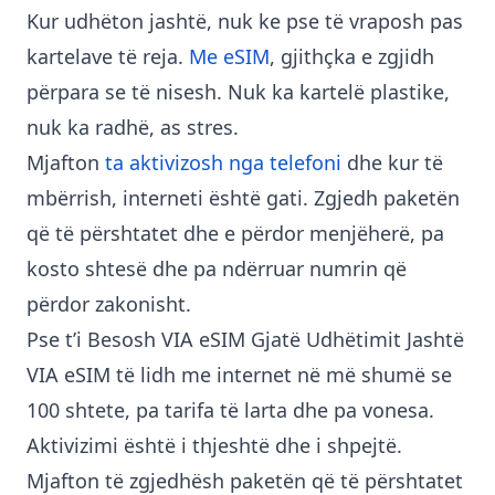
Kur udhëton jashtë, nuk ke pse të vraposh pas
kartelave të reja.
Me eSIM
, gjithçka e zgjidh
përpara se të nisesh. Nuk ka kartelë plastike,
nuk ka radhë, as stres.
Mjafton
ta aktivizosh nga telefoni
dhe kur të
mbërrish, interneti është gati. Zgjedh paketën
që të përshtatet dhe e përdor menjëherë, pa
kosto shtesë dhe pa ndërruar numrin që
përdor zakonisht.
Pse t’i Besosh VIA eSIM Gjatë Udhëtimit Jashtë
VIA eSIM të lidh me internet në më shumë se
100 shtete, pa tarifa të larta dhe pa vonesa.
Aktivizimi është i thjeshtë dhe i shpejtë.
Mjafton të zgjedhësh paketën që të përshtatet