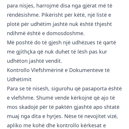
para nisjes, harrojmë disa nga gjërat më të
rëndësishme. Pikërisht për këtë, një listë e
plotë për udhëtim jashtë nuk është thjesht
ndihmë është e domosdoshme.
Më poshtë do të gjesh një udhëzues të qartë
me gjithçka që nuk duhet të lësh pas kur
udhëton jashtë vendit.
Kontrollo Vlefshmërinë e Dokumenteve të
Udhëtimit
Para se të nisesh, sigurohu që pasaporta është
e vlefshme. Shumë vende kërkojnë që ajo të
mos skadojë për të paktën gjashtë apo shtatë
muaj nga dita e hyrjes. Nëse të nevojitet vizë,
apliko me kohë dhe kontrollo kërkesat e