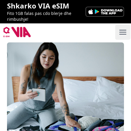
Shkarko VIA eSIM
Fito 1GB falas pas cdo blerje dhe
rimbushje!
VIA ESIM
Ope