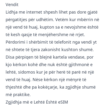
Vendit
Lidhja me internet shpesh lihet pas dore gjatë
përgatitjes për udhëtim. Vetëm kur mbërrin në
një vend të huaj, kupton sa e nevojshme është
të kesh qasje të menjëhershme në rrjet.
Përdorimi i shërbimit të telefonit nga vendi yt
në shtete të tjera zakonisht kushton shumë.
Disa përpiqen të blejnë kartela vendase, por
kjo kërkon kohë dhe nuk është gjithmonë e
lehtë, sidomos kur je për herë të parë në një
vend të huaj. Nëse kërkon një mënyrë të
thjeshtë dhe pa kokëçarje, ka zgjidhje shumë
më praktike.
Zgjidhja më e Lehtë Është eSIM