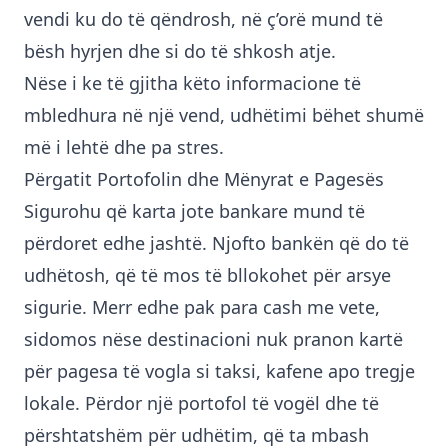
vendi ku do të qëndrosh, në ç’orë mund të
bësh hyrjen dhe si do të shkosh atje.
Nëse i ke të gjitha këto informacione të
mbledhura në një vend, udhëtimi bëhet shumë
më i lehtë dhe pa stres.
Përgatit Portofolin dhe Mënyrat e Pagesës
Sigurohu që karta jote bankare mund të
përdoret edhe jashtë. Njofto bankën që do të
udhëtosh, që të mos të bllokohet për arsye
sigurie. Merr edhe pak para cash me vete,
sidomos nëse destinacioni nuk pranon kartë
për pagesa të vogla si taksi, kafene apo tregje
lokale. Përdor një portofol të vogël dhe të
përshtatshëm për udhëtim, që ta mbash