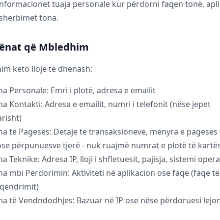
formacionet tuaja personale kur përdorni faqen tonë, apli
shërbimet tona.
hënat që Mbledhim
m këto lloje të dhënash:
a Personale: Emri i plotë, adresa e emailit
a Kontakti: Adresa e emailit, numri i telefonit (nëse jepet
arisht)
a të Pagesës: Detaje të transaksioneve, mënyra e pagesës
ose përpunuesve tjerë - nuk ruajmë numrat e plotë të kartë
 Teknike: Adresa IP, lloji i shfletuesit, pajisja, sistemi opera
a mbi Përdorimin: Aktiviteti në aplikacion ose faqe (faqe të 
qëndrimit)
a të Vendndodhjes: Bazuar në IP ose nëse përdoruesi lejon