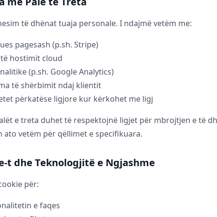
a me Palë të Treta
hesim të dhënat tuaja personale. I ndajmë vetëm me:
es pagesash (p.sh. Stripe)
të hostimit cloud
nalitike (p.sh. Google Analytics)
ma të shërbimit ndaj klientit
etet përkatëse ligjore kur kërkohet me ligj
palët e treta duhet të respektojnë ligjet për mbrojtjen e të 
in ato vetëm për qëllimet e specifikuara.
ie-t dhe Teknologjitë e Ngjashme
ookie për:
nalitetin e faqes