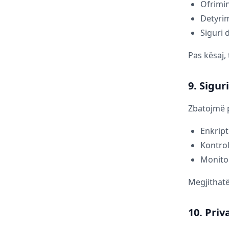
Ofrimin
Detyrim
Siguri
Pas kësaj,
9. Sigur
Zbatojmë p
Enkript
Kontroll
Monitor
Megjithatë
10. Priv