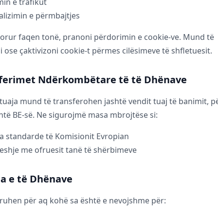
min e trafikut
lizimin e përmbajtjes
rur faqen tonë, pranoni përdorimin e cookie-ve. Mund të
ose çaktivizoni cookie-t përmes cilësimeve të shfletuesit.
sferimet Ndërkombëtare të të Dhënave
tuaja mund të transferohen jashtë vendit tuaj të banimit, p
htë BE-së. Ne sigurojmë masa mbrojtëse si:
a standarde të Komisionit Evropian
eshje me ofruesit tanë të shërbimeve
ja e të Dhënave
ruhen për aq kohë sa është e nevojshme për: