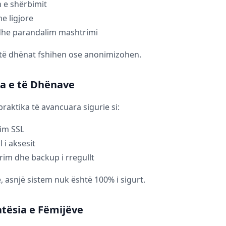
 e shërbimit
e ligjore
 dhe parandalim mashtrimi
 të dhënat fshihen ose anonimizohen.
ia e të Dhënave
raktika të avancuara sigurie si:
im SSL
 i aksesit
im dhe backup i rregullt
, asnjë sistem nuk është 100% i sigurt.
atësia e Fëmijëve