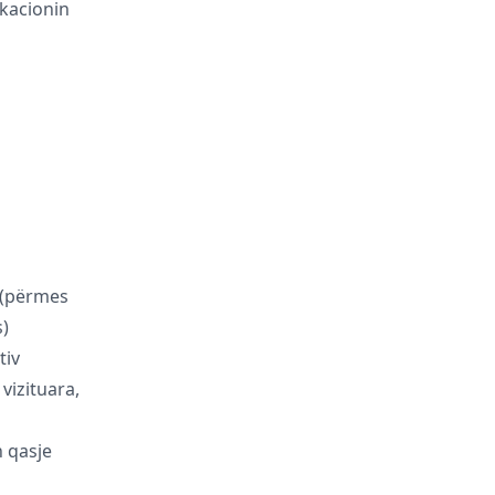
kacionin
 (përmes
s)
tiv
vizituara,
 qasje