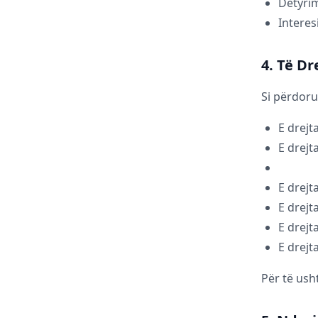
Detyrim
Interes
4. Të Dr
Si përdorue
E drejt
E drejt
E drejt
E drejt
E drejt
E drejt
Për të ush