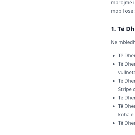
mbrojmë in
mobil ose 
1. Të D
Ne mbledhi
Të Dhën
Të Dhën
vullnet
Të Dhën
Stripe 
Të Dhëna
Të Dhën
koha e 
Të Dhën