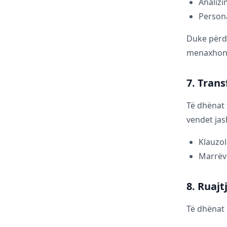
Analizi
Persona
Duke përdo
menaxhoni 
7. Tran
Të dhënat 
vendet jas
Klauzol
Marrëv
8. Ruajt
Të dhënat 