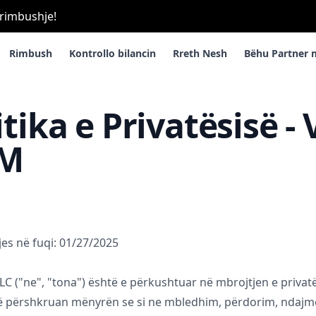
 rimbushje!
Rimbush
Kontrollo bilancin
Rreth Nesh
Bëhu Partner 
itika e Privatësisë - 
IM
jes në fuqi: 01/27/2025
LC ("ne", "tona") është e përkushtuar në mbrojtjen e privatë
kë përshkruan mënyrën se si ne mbledhim, përdorim, ndajm