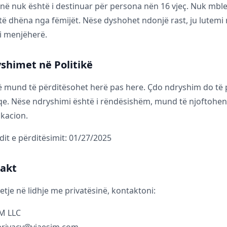
në nuk është i destinuar për persona nën 16 vjeç. Nuk mb
 të dhëna nga fëmijët. Nëse dyshohet ndonjë rast, ju lutemi
i menjëherë.
yshimet në Politikë
kë mund të përditësohet herë pas here. Çdo ndryshim do të
qe. Nëse ndryshimi është i rëndësishëm, mund të njoftohen
ikacion.
dit e përditësimit: 01/27/2025
takt
etje në lidhje me privatësinë, kontaktoni:
IM LLC
 privacy@viaesim.com