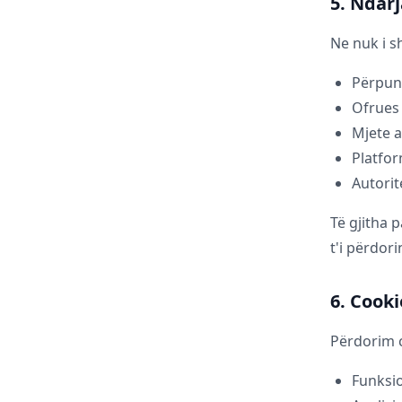
5. Ndarj
Ne nuk i s
Përpunu
Ofrues 
Mjete a
Platfor
Autorit
Të gjitha 
t'i përdor
6. Cook
Përdorim c
Funksio