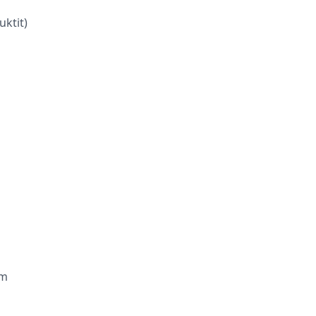
uktit)
om