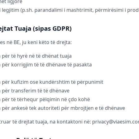
et ligjore
i legjitim (p.sh. parandalimi i mashtrimit, përmirësimi i prod
ejtat Tuaja (sipas GDPR)
s në BE, ju keni këto të drejta:
a për të hyrë në të dhënat tuaja
a për korrigjim të të dhënave të pasakta
a për kufizim ose kundërshtim të përpunimit
a për transferim të të dhënave
a për të tërhequr pëlqimin në çdo kohë
a për ankesë tek autoriteti për mbrojtjen e të dhënave
truar të drejtat tuaja, na kontaktoni në: privacy@viaesim.c