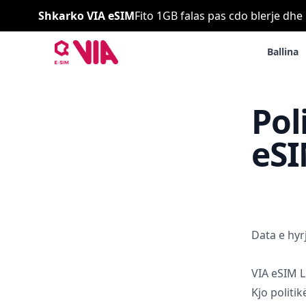
Shkarko VIA eSIM
Fito 1GB falas pas cdo blerje dhe
Ballina
VIA ESIM
Pol
eS
Data e hyr
VIA eSIM L
Kjo politi