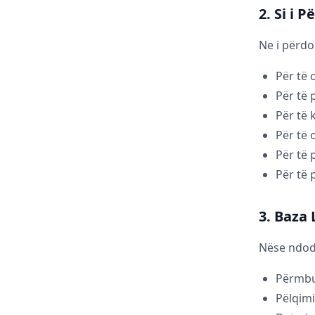
2. Si i 
Ne i përdo
Për të 
Për të
Për të 
Për të 
Për të 
Për të 
3. Baza
Nëse ndodh
Përmbu
Pëlqimi