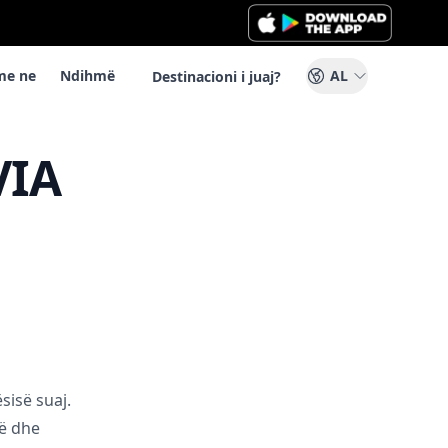
me ne
Ndihmë
AL
Destinacioni i juaj?
VIA
sisë suaj.
ë dhe