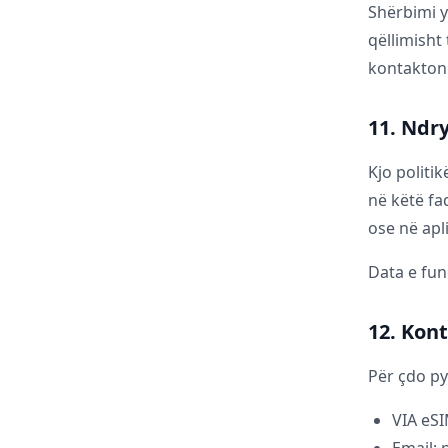
Shërbimi y
qëllimisht
kontakton
11. Ndr
Kjo politi
në këtë fa
ose në apl
Data e fun
12. Kon
Për çdo py
VIA eS
Email: