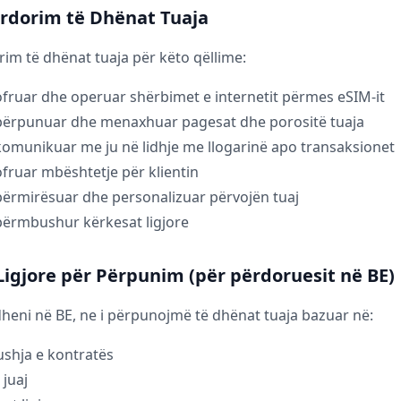
Përdorim të Dhënat Tuaja
rim të dhënat tuaja për këto qëllime:
ofruar dhe operuar shërbimet e internetit përmes eSIM-it
 përpunuar dhe menaxhuar pagesat dhe porositë tuaja
komunikuar me ju në lidhje me llogarinë apo transaksionet
ofruar mbështetje për klientin
përmirësuar dhe personalizuar përvojën tuaj
përmbushur kërkesat ligjore
 Ligjore për Përpunim (për përdoruesit në BE)
eni në BE, ne i përpunojmë të dhënat tuaja bazuar në:
shja e kontratës
 juaj