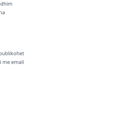
ledhim
 na
 publikohet
i me email