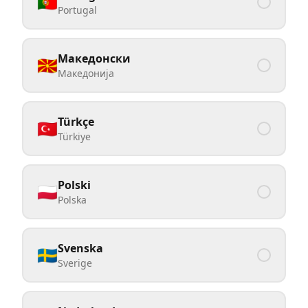
🇵🇹
Portugal
Македонски
🇲🇰
Македонија
Türkçe
🇹🇷
Türkiye
Polski
🇵🇱
Polska
Svenska
🇸🇪
Sverige