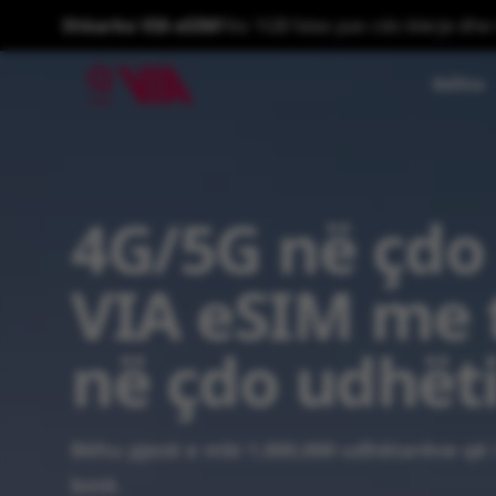
Shkarko VIA eSIM
Fito 1GB falas pas cdo blerje dhe
Ballina
VIA ESIM
4G/5G në çdo
VIA eSIM me 
në çdo udhët
Bëhu pjesë e mbi 1,000,000 udhëtarëve që 
botë.