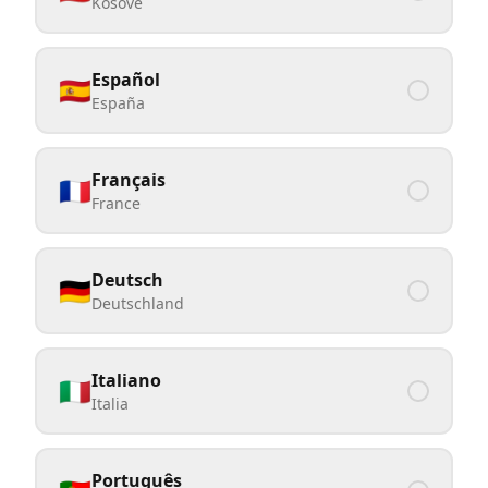
Kosovë
Español
🇪🇸
España
Français
🇫🇷
France
Deutsch
🇩🇪
Deutschland
Italiano
🇮🇹
Italia
Português