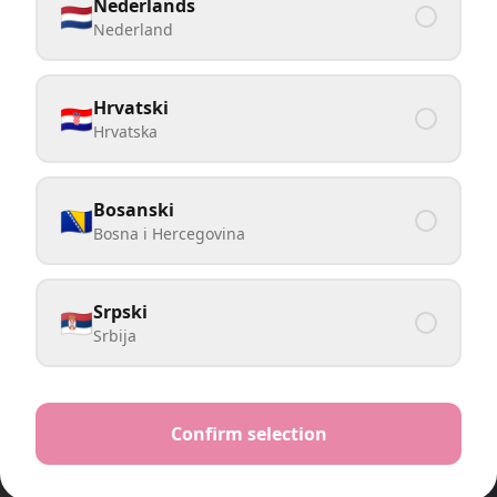
Nederlands
🇳🇱
Nederland
Hrvatski
🇭🇷
Hrvatska
Bosanski
🇧🇦
Bosna i Hercegovina
Srpski
🇷🇸
Srbija
Confirm selection