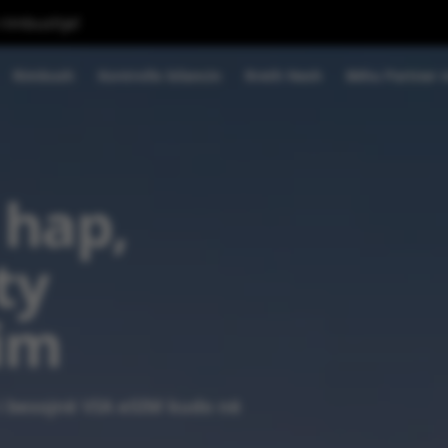
 rimbushje!
Rimbush
Kontrollo bilancin
Rreth Nesh
Bëhu Partner 
 hap,
ty
im
i besojnë VIA eSIM kudo në