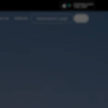
me ne
Ndihmë
AL
Destinacioni i juaj?