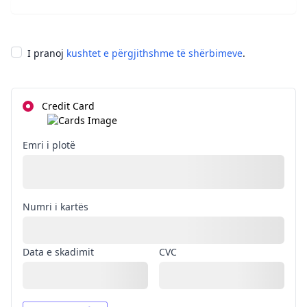
I pranoj
kushtet e përgjithshme të shërbimeve
.
Credit Card
Emri i plotë
Numri i kartës
Data e skadimit
CVC