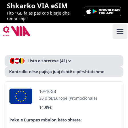
Shkarko VIA eSIM
Fito 1GB falas pas cdo blerje dhe
rimbushje!
VIA ESIM
Ope
Checkout
Lista e shteteve
(41)
Kontrollo nëse pajisja juaj është e përshtatshme
10+10GB
30 dite/Europë (Promocionale)
14.99€
Pako e Europes mbulon këto shtete: