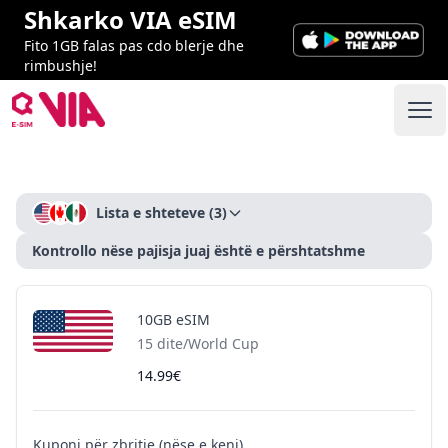
Shkarko VIA eSIM
Fito 1GB falas pas cdo blerje dhe
rimbushje!
VIA ESIM
Ope
Checkout
Lista e shteteve
(3)
Kontrollo nëse pajisja juaj është e përshtatshme
10GB eSIM
15 dite/World Cup
14.99€
Kuponi për zbritje (nëse e keni)