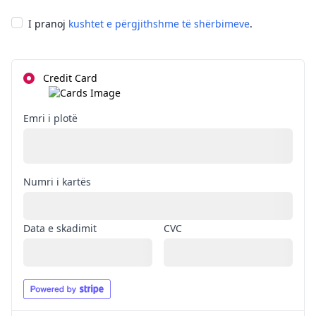
I pranoj
kushtet e përgjithshme të shërbimeve
.
Credit Card
Emri i plotë
Numri i kartës
Data e skadimit
CVC