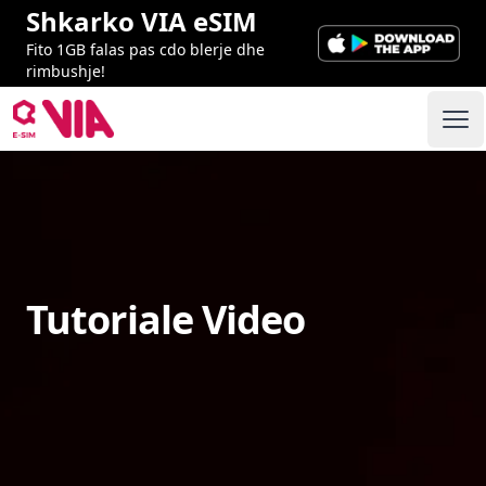
Shkarko VIA eSIM
Fito 1GB falas pas cdo blerje dhe
rimbushje!
VIA ESIM
Ope
Tutoriale Video