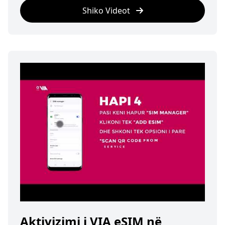
Shiko Videot
Aktivizimi i VIA eSIM në