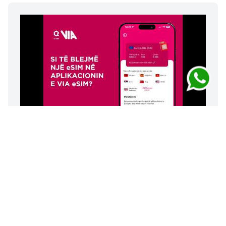
Si të blehet një eSIM tek VIA
eSIM
(Shorts)