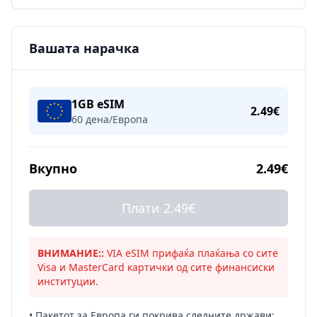
Вашата нарачка
1GB eSIM
2.49€
60 дена/Европа
Вкупно
2.49€
Плати 2.49€
ВНИМАНИЕ::
VIA eSIM прифаќа плаќања со сите
Visa и MasterCard картички од сите финансиски
институции.
• Пакетот за Европа ги покрива следните држави: