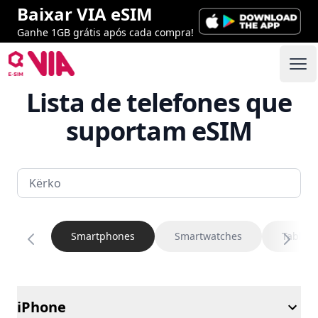
Baixar VIA eSIM
Ganhe 1GB grátis após cada compra!
VIA ESIM
Abr
Lista de telefones que
suportam eSIM
Smartphones
Smartwatches
Tablets
iPhone