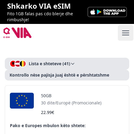
Shkarko VIA eSIM
Fito 1GB falas pas cdo blerje dhe
rimbushje!
VIA ESIM
Ope
Checkout
Lista e shteteve
(41)
Kontrollo nëse pajisja juaj është e përshtatshme
50GB
30 dite/Europë (Promocionale)
22.99€
Pako e Europes mbulon këto shtete: