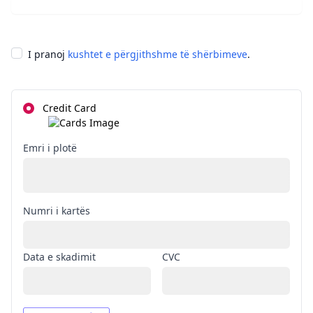
I pranoj
kushtet e përgjithshme të shërbimeve
.
Credit Card
Emri i plotë
Numri i kartës
Data e skadimit
CVC