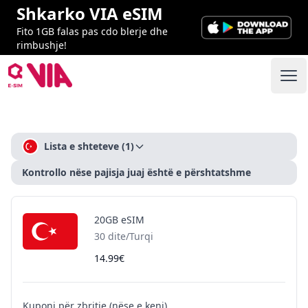
Shkarko VIA eSIM
Fito 1GB falas pas cdo blerje dhe
rimbushje!
VIA ESIM
Ope
Checkout
Lista e shteteve
(1)
Kontrollo nëse pajisja juaj është e përshtatshme
20GB eSIM
30 dite/Turqi
14.99€
Kuponi për zbritje (nëse e keni)