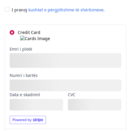
I pranoj
kushtet e përgjithshme të shërbimeve
.
Credit Card
Emri i plotë
Numri i kartës
Data e skadimit
CVC