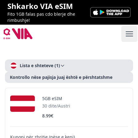
Shkarko VIA eSIM
Fito 1GB falas pas cdo blerje dhe
rimbushje!
VIA ESIM
Ope
Checkout
Lista e shteteve
(1)
Kontrollo nëse pajisja juaj është e përshtatshme
5GB eSIM
30 dite/Austri
8.99€
Kuponi për zbritje (nëse e keni)