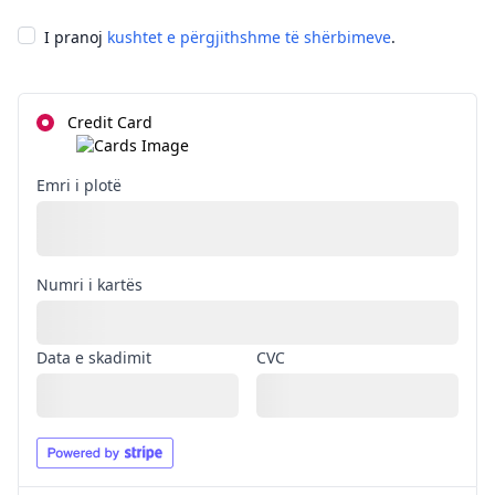
I pranoj
kushtet e përgjithshme të shërbimeve
.
Credit Card
Emri i plotë
Numri i kartës
Data e skadimit
CVC