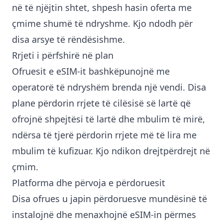
në të njëjtin shtet, shpesh hasin oferta me
çmime shumë të ndryshme. Kjo ndodh për
disa arsye të rëndësishme.
Rrjeti i përfshirë në plan
Ofruesit e eSIM-it bashkëpunojnë me
operatorë të ndryshëm brenda një vendi. Disa
plane përdorin rrjete të cilësisë së lartë që
ofrojnë shpejtësi të lartë dhe mbulim të mirë,
ndërsa të tjerë përdorin rrjete më të lira me
mbulim të kufizuar. Kjo ndikon drejtpërdrejt në
çmim.
Platforma dhe përvoja e përdoruesit
Disa ofrues u japin përdoruesve mundësinë të
instalojnë dhe menaxhojnë eSIM-in përmes