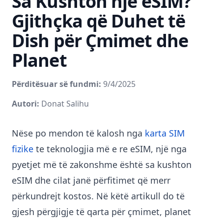
Sa Kushton një eSIM?
Gjithçka që Duhet të
Dish për Çmimet dhe
Planet
Përditësuar së fundmi:
9/4/2025
Autori:
Donat Salihu
Nëse po mendon të kalosh nga
karta SIM
fizike
te teknologjia më e re eSIM, një nga
pyetjet më të zakonshme është sa kushton
eSIM dhe cilat janë përfitimet që merr
përkundrejt kostos. Në këtë artikull do të
gjesh përgjigje të qarta për çmimet, planet