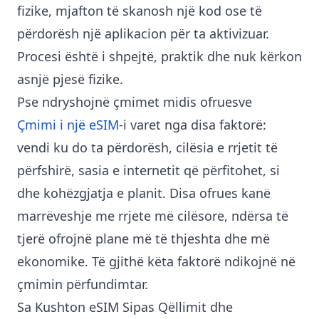
fizike, mjafton të skanosh një kod ose të
përdorësh një aplikacion për ta aktivizuar.
Procesi është i shpejtë, praktik dhe nuk kërkon
asnjë pjesë fizike.
Pse ndryshojnë çmimet midis ofruesve
Çmimi i një eSIM
-i varet nga disa faktorë:
vendi ku do ta përdorësh, cilësia e rrjetit të
përfshirë, sasia e internetit që përfitohet, si
dhe kohëzgjatja e planit. Disa ofrues kanë
marrëveshje me rrjete më cilësore, ndërsa të
tjerë ofrojnë plane më të thjeshta dhe më
ekonomike. Të gjithë këta faktorë ndikojnë në
çmimin përfundimtar.
Sa Kushton eSIM Sipas Qëllimit dhe