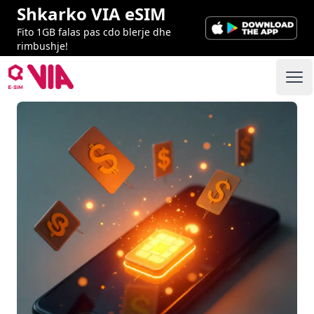
Shkarko VIA eSIM
Fito 1GB falas pas cdo blerje dhe
rimbushje!
VIA ESIM
Ope