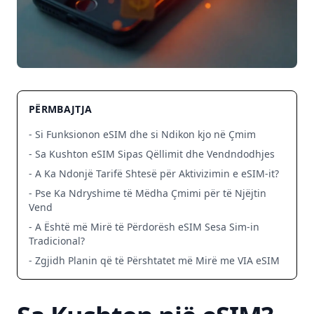
PËRMBAJTJA
- Si Funksionon eSIM dhe si Ndikon kjo në Çmim
- Sa Kushton eSIM Sipas Qëllimit dhe Vendndodhjes
- A Ka Ndonjë Tarifë Shtesë për Aktivizimin e eSIM-it?
- Pse Ka Ndryshime të Mëdha Çmimi për të Njëjtin
Vend
- A Është më Mirë të Përdorësh eSIM Sesa Sim-in
Tradicional?
- Zgjidh Planin që të Përshtatet më Mirë me VIA eSIM