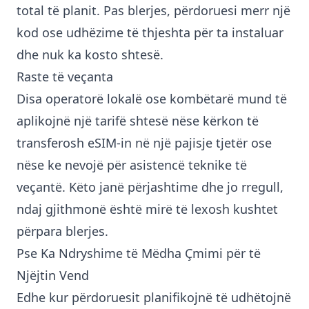
total të planit. Pas blerjes, përdoruesi merr një
kod ose udhëzime të thjeshta për ta instaluar
dhe nuk ka kosto shtesë.
Raste të veçanta
Disa operatorë lokalë ose kombëtarë mund të
aplikojnë një tarifë shtesë nëse kërkon të
transferosh eSIM-in në një pajisje tjetër ose
nëse ke nevojë për asistencë teknike të
veçantë. Këto janë përjashtime dhe jo rregull,
ndaj gjithmonë është mirë të lexosh kushtet
përpara blerjes.
Pse Ka Ndryshime të Mëdha Çmimi për të
Njëjtin Vend
Edhe kur përdoruesit planifikojnë të udhëtojnë